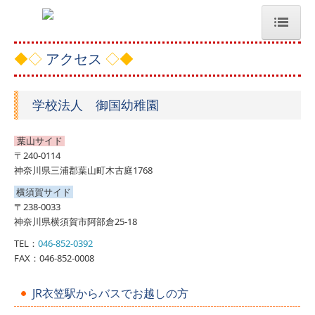
アクセス
ホーム
◆◇
◇◆
幼稚園のご案内
学校法人 御国幼稚園
プレクラス
葉山サイド
入園案内
〒240-0114
神奈川県三浦郡葉山町木古庭1768
未就園児イベント
横須賀サイド
〒238-0033
お問合せ
神奈川県横須賀市阿部倉25-18
TEL：
046-852-0392
アクセス
FAX：046-852-0008
English Home
JR衣笠駅からバスでお越しの方
園の特色など