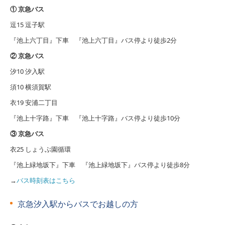
① 京急バス
その他
逗15 逗子駅
寄付金ご協力のお願い
『池上六丁目』下車 『池上六丁目』バス停より徒歩2分
② 京急バス
教員募集
汐10 汐入駅
保護者ページ｜2026年度
須10 横須賀駅
衣19 安浦二丁目
卒園児ページ｜2025年度
『池上十字路』下車 『池上十字路』バス停より徒歩10分
リクルート
③ 京急バス
衣25 しょうぶ園循環
『池上緑地坂下』下車 『池上緑地坂下』バス停より徒歩8分
→
バス時刻表はこちら
京急汐入駅からバスでお越しの方